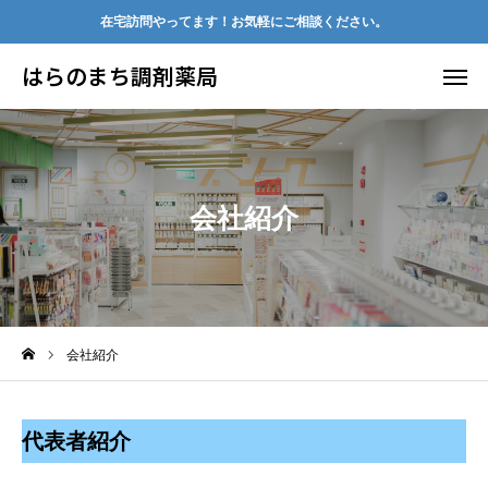
在宅訪問やってます！お気軽にご相談ください。
はらのまち調剤薬局
はらのまち調剤薬局
処方箋受付中
営業時間
地図
電話
会社紹介
ホーム
薬局紹介
会社紹介
サービス案内
会社案内
代表者紹介
開業・集患支援