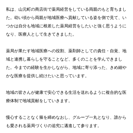
私は、山元町の商店街で薬局経営をしている両親のもと育ちまし
採用情報
た。幼い頃から両親が地域医療へ貢献している姿を側で見て、い
つかは自分も地域に根差した薬局経営をしたいと強く思うように
なり、医療人として生きてきました。
薬局が果たす地域医療への役割、薬剤師としての責任・自覚、地
域と連携し暮らしを守ることなど、多くのことを学んできまし
た。今までの経験を生かしながら、地域に寄り添った、きめ細や
かな医療を提供し続けたいと思っています。
地域の皆さんが健康で安心できる生活を送れるように複合的な医
療体制で地域貢献をしていきます。
慢心することなく箍を締めなおし、グループ一丸となり、誰から
も愛される薬局づくりの追究に邁進して参ります。